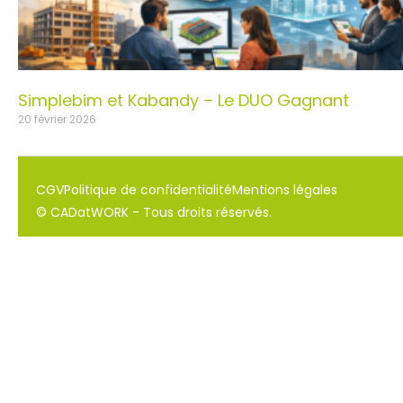
Simplebim et Kabandy – Le DUO Gagnant
20 février 2026
CGV
Politique de confidentialité
Mentions légales
© CADatWORK - Tous droits réservés.