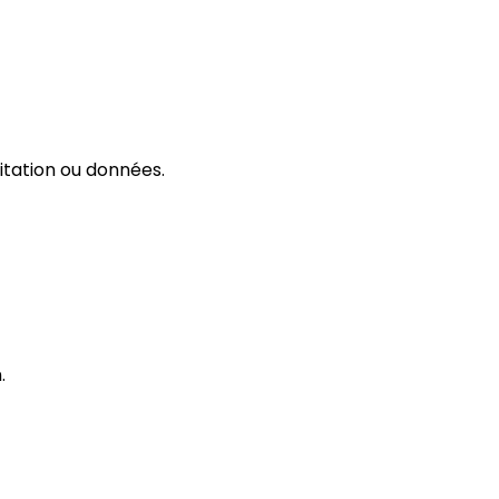
itation ou données.
.